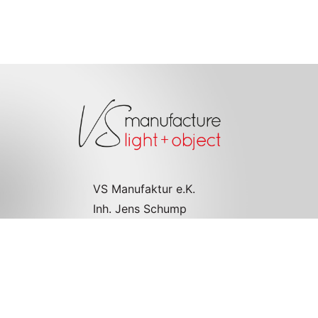
VS Manufaktur e.K.
Inh. Jens Schump
Wahlwiesenstr. 1
D-71711 Steinheim
+49 (0)7144 889 110 5
info@vs-manufaktur.de
Imprint