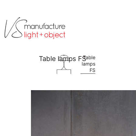
Table
lamps
FS