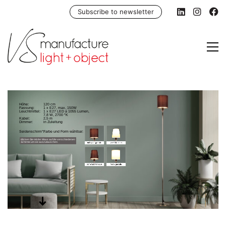
Subscribe to newsletter
Höhe:
120 cm
Fassung:
1 x E27, max. 150W
Leuchtmittel:
1 x E27 LED á 1055 Lumen,
7,8 W, 2700 °K
Kabel:
2,5 m
Dimmer:
in Zuleitung
Seidenschirm*:
Farbe und Form wählbar:
Klicken Sie mit der Maus auf die verschiedenen
Schirme um sie auszutauschen.