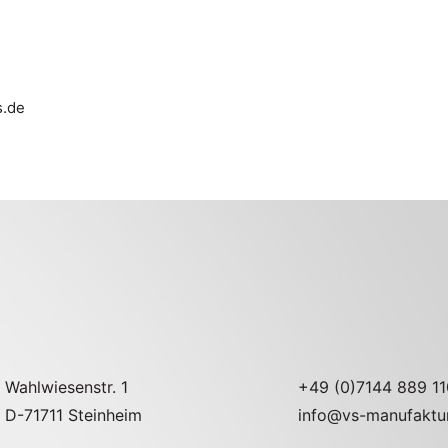
s.de
Wahlwiesenstr. 1
+49 (0)7144 889 11
D-71711 Steinheim
info@vs-manufaktu